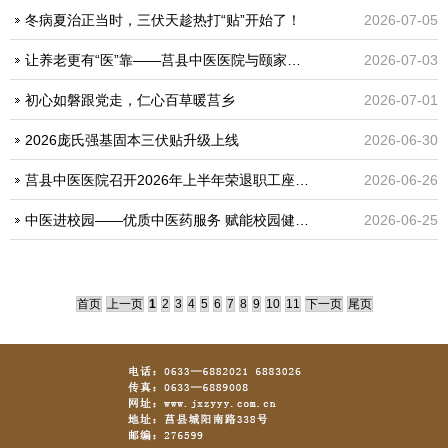
冬病夏治正当时，三伏天趁热打“贴”开始了！
2026-07-05
让养老更有“医”靠——莒县中医医院与颐家健康管理中心达成合作协议
2026-07-03
初心如磐跟党走，仁心百草暖莒乡
2026-07-01
2026庞氏强基固本三伏贴升级上线
2026-06-30
莒县中医医院召开2026年上半年荣退职工座谈会
2026-06-26
中医进校园——优质中医药服务 赋能校园健康建设
2026-06-25
首页
上一页
1
2
3
4
5
6
7
8
9
10
11
下一页
尾页