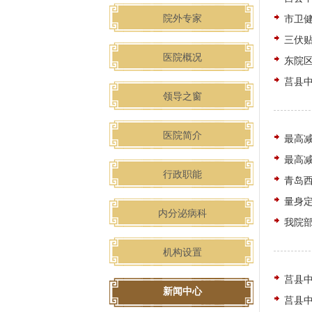
院外专家
市卫
三伏
医院概况
东院
莒县
领导之窗
医院简介
最高减
最高减
行政职能
青岛
量身定
内分泌病科
我院
机构设置
莒县
新闻中心
莒县