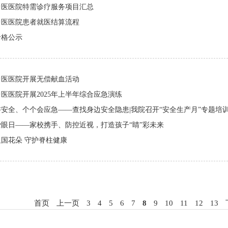
中医医院特需诊疗服务项目汇总
中医医院患者就医结算流程
价格公示
中医医院开展无偿献血活动
医医院开展2025年上半年综合应急演练
安全、个个会应急——查找身边安全隐患|我院召开“安全生产月”专题培
爱眼日——家校携手、防控近视，打造孩子“睛”彩未来
国花朵 守护脊柱健康
首页
上一页
3
4
5
6
7
8
9
10
11
12
13