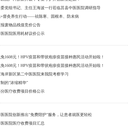
健委党组书记、主任王海波一行莅临莒县中医医院调研指导
贴+督灸养生行动——祛陈寒、固根本、防未病
区报废物品残值竞价公告
中医医院医用耗材议价公示
免1608元！HPV疫苗和带状疱疹疫苗接种惠民活动开始啦！
免1608元！HPV疫苗和带状疱疹疫苗接种惠民活动开始啦！
西海岸新区第二中医医院来我院考察学习
制的“浓缩精华”
部分医疗收费项目价格公示
中医医院创新推出“免费陪护”服务，让患者就医更轻松
中医医院医疗收费项目汇总