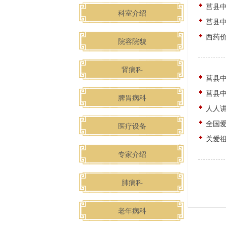
莒县
科室介绍
莒县
西药
院容院貌
肾病科
莒县
莒县中
脾胃病科
人人讲
全国
医疗设备
关爱祖
专家介绍
肺病科
老年病科