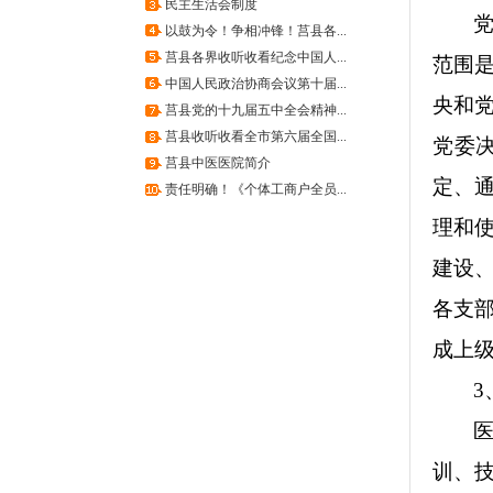
民主生活会制度
以鼓为令！争相冲锋！莒县各...
莒县各界收听收看纪念中国人...
范围
中国人民政治协商会议第十届...
央和
莒县党的十九届五中全会精神...
莒县收听收看全市第六届全国...
党委
莒县中医医院简介
定、
责任明确！《个体工商户全员...
理和
建设
各支
成上
3
训、