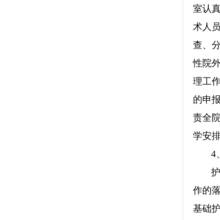
室认
术人
查、
性院
理工
的申
责全
学安
4
作的
基础