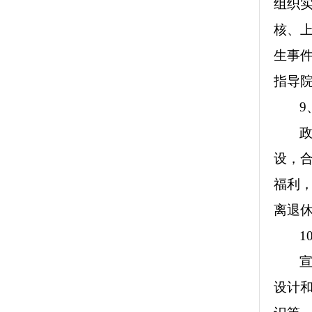
组织
核、
生事
指导
9
设，
福利
离退
1
设计