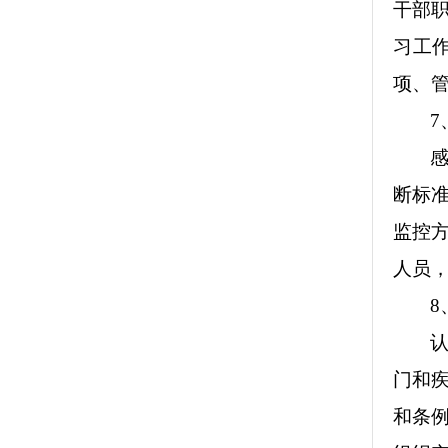
干部
习工
项、
7
断标
监控
人员
8
门和
和条