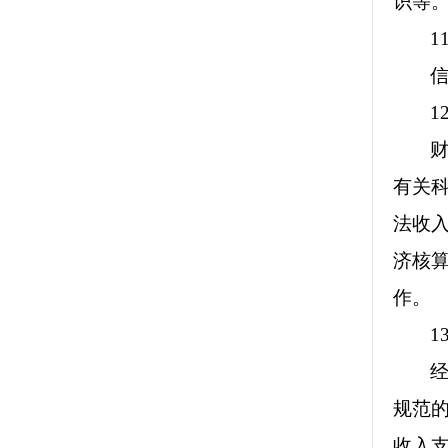
识等
1
1
有关
法收
济核
作。
1
规范
收入