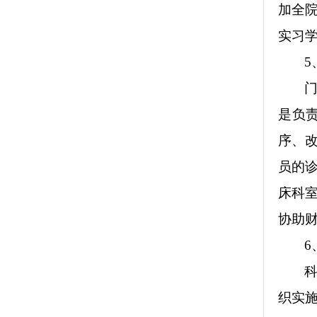
加全
实习
5
是负
序、
员的
床科
协助
6
织实